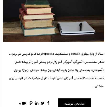
استاد از واژه پهلوی ōstādh و سنسکریت upastha اومده. تو فارسی نو برابره با
ماهر، متخصص، آموزگار. آموزگار: آموزگار از دو بخش آموز (از ریشه‌ فعل
«آموختن» به معنی یاد دادن یا یاد گرفتن. این ریشه خودش از واژه‌ پهلوی
«āmūz-» میاد که معنی آموزش دادن داره) + گار (پسوندیه که در فارسی برای
ساختن …
ادامه‌ی نوشته
0