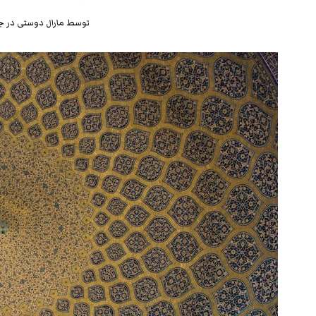
توسط
مارال دوستی
در
جم