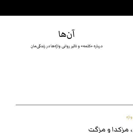
آن‌ها
درباره «كلمه» و تاثير روانى واژه‌ها در زندگى‌مان
اژه
مزکدا و مزگت