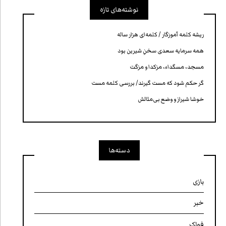
نوشته‌های تازه
ریشه کلمه آموزگار / کلمه‌ای هزار ساله
همه سرمایه‌ سعدی سخنِ شیرین بود
مسجد، مسگداء، مزکدا و مزگت
گر حکم شود که مست گیرند/ بررسی کلمه‌ مست
خوشا شیراز و وضع بی‌مثالش
دسته‌ها
بازی
خبر
فولک