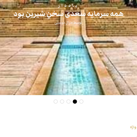
یاددار
همه سرمایه‌ سعدی سخنِ شیرین بود
توسط
مارال دوستی
اژه