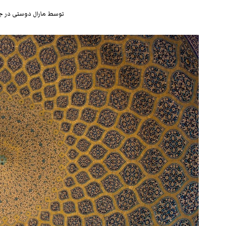
توسط
مارال دوستی
در
جم