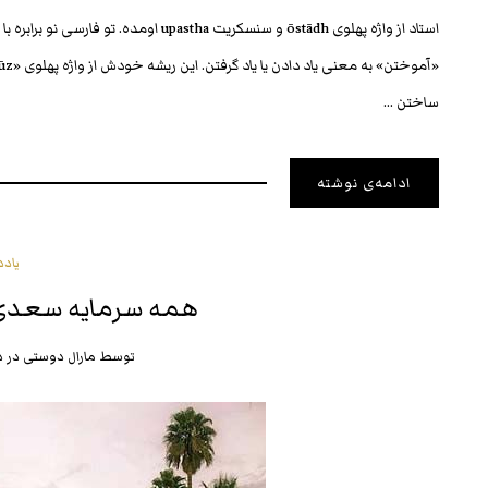
استاد از واژه پهلوی ōstādh و سنسکریت tha
ساختن …
ادامه‌ی نوشته
یادد
همه سرمایه‌ سعدی
توسط
مارال دوستی
در
د