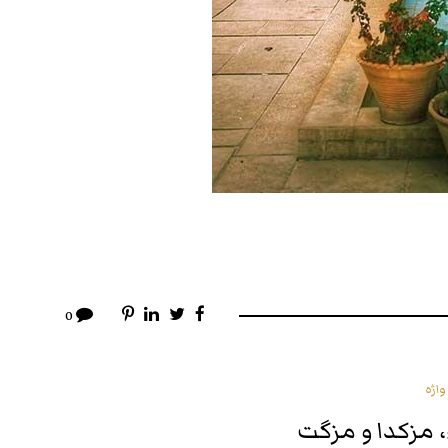
0
اژه
مزکدا و مزگت