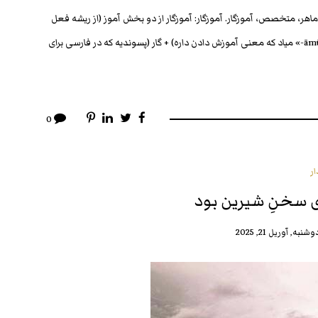
upas اومده. تو فارسی نو برابره با ماهر، متخصص، آموزگار. آموزگار: آموزگار از دو بخش آموز (از ریشه‌ فعل
«آموختن» به معنی یاد دادن یا یاد گرفتن. این ریشه خودش از واژه‌ پهلوی «āmūz-» میاد که معنی آموزش دادن داره) + گار (پسوندیه که در فارسی برای
0
ار
 سخنِ شیرین بود
وشنبه, آوریل 21, 2025