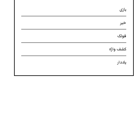
بازی
خبر
فولک
کشف واژه
یاددار